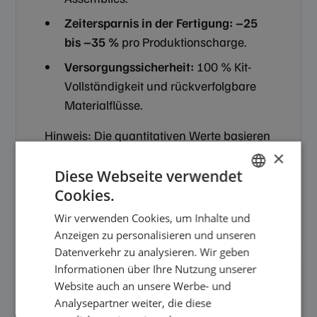
Zeitersparnis in der Fertigung:
–25
bis –35 %
pro Produktionscharge.
Versorgungssicherheit:
100 % Kit-
Vollständigkeit und rückverfolgbare
Materialflüsse.
Hinweis: Die quantitativen Werte basieren
auf projektinternen Kennzahlen und
×
konservativen Erfahrungswerten aus
Diese Webseite verwendet
vergleichbaren OEM-Projekten in der
Cookies.
GERMAN
Energie- und Anlagenfertigung.
Wir verwenden Cookies, um Inhalte und
ENGLISH
Anzeigen zu personalisieren und unseren
Datenverkehr zu analysieren. Wir geben
Informationen über Ihre Nutzung unserer
Website auch an unsere Werbe- und
Best Practice – warum
Analysepartner weiter, die diese
dieses Vorgehen