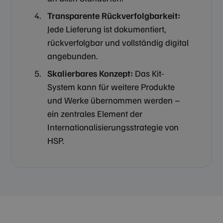
Transparente Rückverfolgbarkeit:
Jede Lieferung ist dokumentiert,
rückverfolgbar und vollständig digital
Unbedingt erforderlich
Performance
angebunden.
Targeting
Funktionalität
Skalierbares Konzept:
Das Kit-
Unbedingt erforderliche Cookies ermöglichen
System kann für weitere Produkte
wesentliche Kernfunktionen der Website wie die
Benutzeranmeldung und die Kontoverwaltung.
und Werke übernommen werden –
Ohne die unbedingt erforderlichen Cookies kann
die Website nicht ordnungsgemäß verwendet
ein zentrales Element der
werden.
Internationalisierungsstrategie von
Anbieter /
Name
Ablaufdatum
Beschreib
HSP.
Domäne
CookieScriptConsent
4 Wochen 2
Dieses Co
CookieScript
Tage
Cookie-Scr
zilken.com
verwendet
Einwilligu
für Besuch
speichern.
Banner vo
Script.co
ordnungs
funktionie