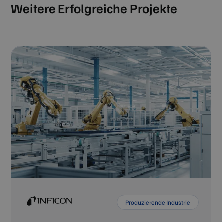
Weitere Erfolgreiche Projekte
Anbieter /
Name
Ablaufdatum
Beschreibung
Domäne
_cfuvid
.zilken.com
Sitzung
Dieses Cookie wird
verwendet, um
Google-
Benutzer über
Datenschutzerklärung
Sitzungen hinweg
zu verfolgen, um
die
Benutzererfahrung
zu optimieren,
indem die
Sitzungskonsistenz
beibehalten und
personalisierte
Dienste
bereitgestellt
werden.
Produzierende Industrie