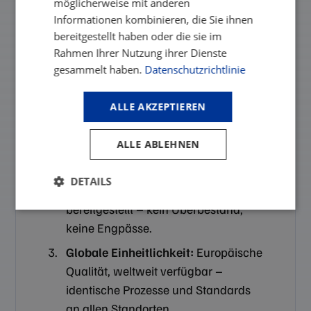
möglicherweise mit anderen
funktioniert
Informationen kombinieren, die Sie ihnen
bereitgestellt haben oder die sie im
Rahmen Ihrer Nutzung ihrer Dienste
Prozesskosten statt Teilekosten im
gesammelt haben.
Datenschutzrichtlinie
Fokus:
Durch modulare Kits sinken
Beschaffungs- und Handling-
ALLE AKZEPTIEREN
Aufwände massiv – ohne
Preissteigerung pro Teil.
ALLE ABLEHNEN
Lean-Production unterstützt durch
Supply Chain Design:
Material wird
DETAILS
exakt im benötigten Umfang
bereitgestellt – kein Überbestand,
Unbedingt
Performance
erforderlich
keine Engpässe.
Globale Einheitlichkeit:
Europäische
Qualität, weltweit verfügbar –
Targeting
Funktionalität
identische Prozesse und Standards
an allen Standorten.