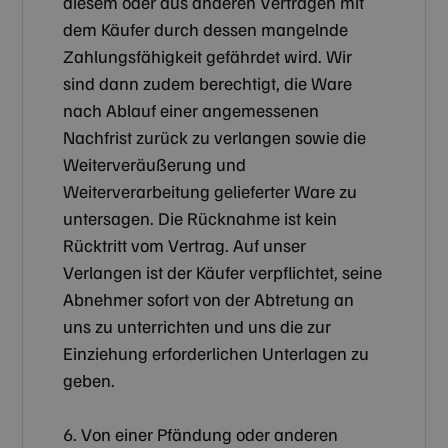
diesem oder aus anderen Verträgen mit
dem Käufer durch dessen mangelnde
Zahlungsfähigkeit gefährdet wird. Wir
Unbedingt erforderlich
Performance
sind dann zudem berechtigt, die Ware
Targeting
Funktionalität
nach Ablauf einer angemessenen
Unbedingt erforderliche Cookies ermöglichen
Nachfrist zurück zu verlangen sowie die
wesentliche Kernfunktionen der Website wie die
Weiterveräußerung und
Benutzeranmeldung und die Kontoverwaltung.
Ohne die unbedingt erforderlichen Cookies kann
Weiterverarbeitung gelieferter Ware zu
die Website nicht ordnungsgemäß verwendet
werden.
untersagen. Die Rücknahme ist kein
Anbieter /
Rücktritt vom Vertrag. Auf unser
Name
Ablaufdatum
Beschreib
Domäne
Verlangen ist der Käufer verpflichtet, seine
CookieScriptConsent
4 Wochen 2
Dieses Co
CookieScript
Abnehmer sofort von der Abtretung an
Tage
Cookie-Scr
zilken.com
verwendet
uns zu unterrichten und uns die zur
Einwilligu
für Besuch
Einziehung erforderlichen Unterlagen zu
speichern.
Banner vo
geben.
Script.co
ordnungs
funktionie
6. Von einer Pfändung oder anderen