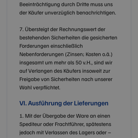
Beeinträchtigung durch Dritte muss uns
der Käufer unverzüglich benachrichtigen.
Anbieter /
Name
Ablaufdatum
Beschreibung
Domäne
7. Übersteigt der Rechnungswert der
_cfuvid
.zilken.com
Sitzung
Dieses Cookie wird
verwendet, um
Google-
bestehenden Sicherheiten die gesicherten
Benutzer über
Datenschutzerklärung
Sitzungen hinweg
Forderungen einschließlich
zu verfolgen, um
die
Nebenforderungen (Zinsen; Kosten o.ä.)
Benutzererfahrung
zu optimieren,
insgesamt um mehr als 50 v.H., sind wir
indem die
Sitzungskonsistenz
auf Verlangen des Käufers insoweit zur
beibehalten und
Freigabe von Sicherheiten nach unserer
personalisierte
Dienste
Wahl verpflichtet.
bereitgestellt
werden.
VI. Ausführung der Lieferungen
1. Mit der Übergabe der Ware an einen
Spediteur oder Frachtführer, spätestens
jedoch mit Verlassen des Lagers oder –