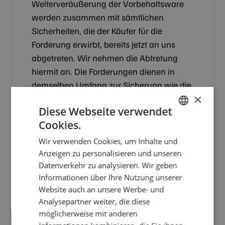
Weiterveräußerung der Vorbehaltsware
werden zusammen mit sämtlichen
Sicherheiten, die der Käufer für die
Forderung erwirbt, bereits jetzt an uns
abgetreten. Wir nehmen die Abtretung
hiermit an. Die Forderungen dienen in
demselben Umfang zur Sicherung wie die
×
Vorbehaltsware. Wird die Vorbehaltsware
Diese Webseite verwendet
vom Käufer zusammen mit anderen, nicht
Cookies.
von uns verkauften Waren veräußert, so
GERMAN
wird uns die Forderung aus der
Wir verwenden Cookies, um Inhalte und
ENGLISH
Weiterveräußerung im Verhältnis des
Anzeigen zu personalisieren und unseren
Datenverkehr zu analysieren. Wir geben
Rechnungswertes der Vorbehaltsware
Informationen über Ihre Nutzung unserer
zum Rechnungswert der anderen
Website auch an unsere Werbe- und
verkauften Waren abgetreten. Bei der
Analysepartner weiter, die diese
Veräußerung von Waren, an denen wir
möglicherweise mit anderen
Miteigentumsanteile gemäß Ziffer V/2