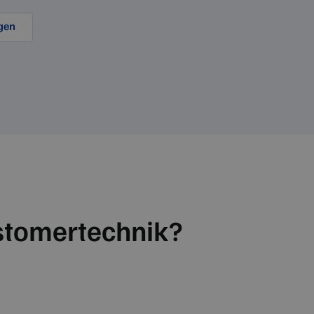
agen
stomertechnik?