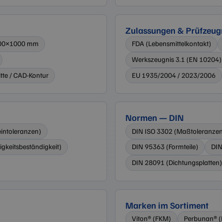
Das Cookie-Banner von Cookie-Script.com mus
funktionieren.
Zulassungen & Prüfzeug
1000×1000 mm
FDA (Lebensmittelkontakt)
/
Ablaufdatum
Beschreibung
Werkszeugnis 3.1 (EN 10204)
om
Sitzung
Dieses Cookie wird verwendet, um Benutzer über Sitzungen hinw
tte / CAD-Kontur
EU 1935/2004 / 2023/2006
die Benutzererfahrung zu optimieren, indem die Sitzungskonsist
Google-Datenschutzerklärung
personalisierte Dienste bereitgestellt werden.
Normen — DIN
intoleranzen)
DIN ISO 3302 (Maßtoleranze
igkeitsbeständigkeit)
DIN 95363 (Formteile)
DIN
DIN 28091 (Dichtungsplatten)
Marken im Sortiment
Viton® (FKM)
Perbunan® 