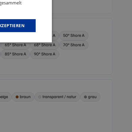
e gesammelt
KZEPTIEREN
30° Shore A
40° Shore A
50° Shore A
nktionalität
65° Shore A
68° Shore A
70° Shore A
85° Shore A
90° Shore A
beige
braun
transparent / natur
grau
meldung und die
wendet werden.
st verwendet, um
ies zu speichern.