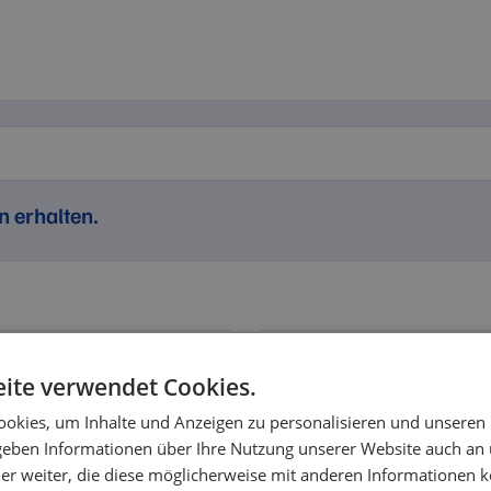
n erhalten.
Weichstoffe & Verbundw
ite verwendet Cookies.
®)
VMQ / MVQ (Silikon)
Aramidfaser-Dichtungswerkst
okies, um Inhalte und Anzeigen zu personalisieren und unseren
ren®)
FFKM
HNBR
Faserdichtungswerkstoff (Kling
 geben Informationen über Ihre Nutzung unserer Website auch an
/ AU / EU
Grafit / Graphit
PTFE
K
er weiter, die diese möglicherweise mit anderen Informationen k