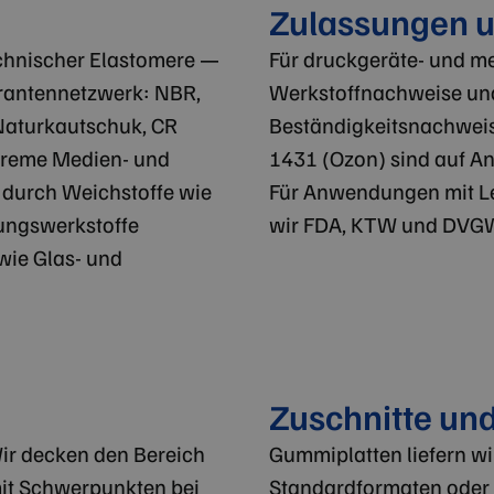
Zulassungen u
echnischer Elastomere —
Für druckgeräte- und m
ferantennetzwerk: NBR,
Werkstoffnachweise und
aturkautschuk, CR
Beständigkeitsnachweis
treme Medien- und
1431 (Ozon) sind auf An
 durch Weichstoffe wie
Für Anwendungen mit Le
ungswerkstoffe
wir FDA, KTW und DVGW
wie Glas- und
Zuschnitte un
Wir decken den Bereich
Gummiplatten liefern wir
it Schwerpunkten bei
Standardformaten oder 