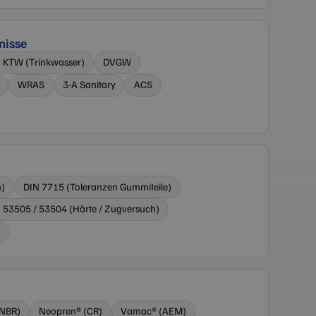
s ordnungsgemäß
nisse
KTW (Trinkwasser)
DVGW
WRAS
3-A Sanitary
ACS
eg zu verfolgen, um
enz beibehalten und
n)
DIN 7715 (Toleranzen Gummiteile)
 53505 / 53504 (Härte / Zugversuch)
(NBR)
Neopren® (CR)
Vamac® (AEM)