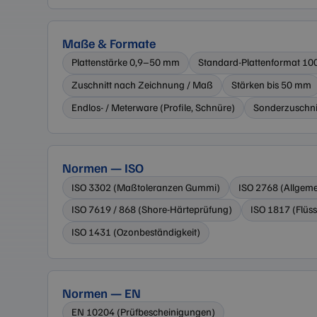
Maße & Formate
Plattenstärke 0,9–50 mm
Standard-Plattenformat 
Anbieter 
Name
Zuschnitt nach Zeichnung / Maß
Stärken bis 50 mm
Domäne
_cfuvid
.zilken.c
Endlos- / Meterware (Profile, Schnüre)
Sonderzuschni
Normen — ISO
ISO 3302 (Maßtoleranzen Gummi)
ISO 2768 (Allgeme
ISO 7619 / 868 (Shore-Härteprüfung)
ISO 1817 (Flüss
ISO 1431 (Ozonbeständigkeit)
Normen — EN
EN 10204 (Prüfbescheinigungen)