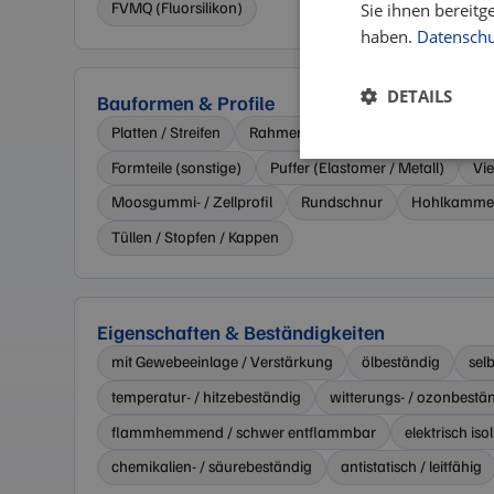
FVMQ (Fluorsilikon)
Sie ihnen bereitg
haben.
Datenschut
DETAILS
Bauformen & Profile
Platten / Streifen
Rahmen / Zuschnitte
Ring / Rund
Unbeding
Formteile (sonstige)
Puffer (Elastomer / Metall)
Vi
erforderlic
Moosgummi- / Zellprofil
Rundschnur
Hohlkammer
Tüllen / Stopfen / Kappen
Eigenschaften & Beständigkeiten
mit Gewebeeinlage / Verstärkung
ölbeständig
sel
Unbedingt erforderl
Kontoverwaltung. Oh
temperatur- / hitzebeständig
witterungs- / ozonbestä
flammhemmend / schwer entflammbar
elektrisch iso
Name
chemikalien- / säurebeständig
antistatisch / leitfähig
CookieScriptConse