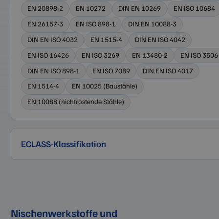
EN 20898-2
EN 10272
DIN EN 10269
EN ISO 10684
EN 26157-3
EN ISO 898-1
DIN EN 10088-3
DIN EN ISO 4032
EN 1515-4
DIN EN ISO 4042
EN ISO 16426
EN ISO 3269
EN 13480-2
EN ISO 3506
DIN EN ISO 898-1
EN ISO 7089
DIN EN ISO 4017
EN 1514-4
EN 10025 (Baustähle)
EN 10088 (nichtrostende Stähle)
ECLASS-Klassifikation
Nischenwerkstoffe und