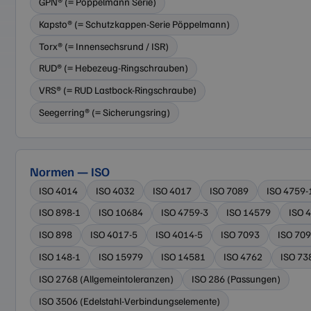
GPN® (= Pöppelmann Serie)
Kapsto® (= Schutzkappen-Serie Pöppelmann)
Torx® (= Innensechsrund / ISR)
RUD® (= Hebezeug-Ringschrauben)
VRS® (= RUD Lastbock-Ringschraube)
Seegerring® (= Sicherungsring)
Normen — ISO
ISO 4014
ISO 4032
ISO 4017
ISO 7089
ISO 4759-
ISO 898-1
ISO 10684
ISO 4759-3
ISO 14579
ISO 
ISO 898
ISO 4017-5
ISO 4014-5
ISO 7093
ISO 70
ISO 148-1
ISO 15979
ISO 14581
ISO 4762
ISO 73
ISO 2768 (Allgemeintoleranzen)
ISO 286 (Passungen)
ISO 3506 (Edelstahl-Verbindungselemente)