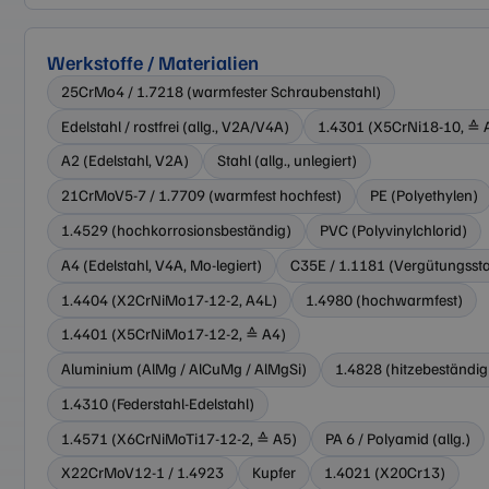
Werkstoffe / Materialien
25CrMo4 / 1.7218 (warmfester Schraubenstahl)
Edelstahl / rostfrei (allg., V2A/V4A)
1.4301 (X5CrNi18-10, ≙ 
A2 (Edelstahl, V2A)
Stahl (allg., unlegiert)
21CrMoV5-7 / 1.7709 (warmfest hochfest)
PE (Polyethylen)
1.4529 (hochkorrosionsbeständig)
PVC (Polyvinylchlorid)
A4 (Edelstahl, V4A, Mo-legiert)
C35E / 1.1181 (Vergütungssta
1.4404 (X2CrNiMo17-12-2, A4L)
1.4980 (hochwarmfest)
1.4401 (X5CrNiMo17-12-2, ≙ A4)
Aluminium (AlMg / AlCuMg / AlMgSi)
1.4828 (hitzebeständig
1.4310 (Federstahl-Edelstahl)
1.4571 (X6CrNiMoTi17-12-2, ≙ A5)
PA 6 / Polyamid (allg.)
X22CrMoV12-1 / 1.4923
Kupfer
1.4021 (X20Cr13)