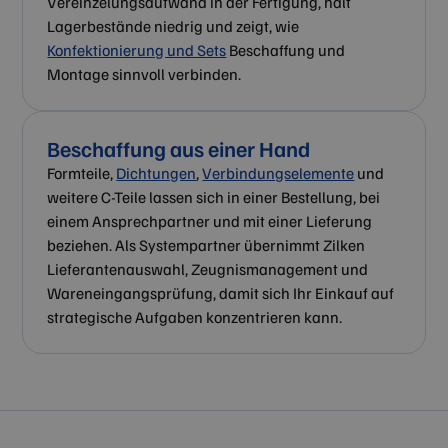
Vereinzelungsaufwand in der Fertigung, hält
Unbedingt erforderliche Cookies ermöglichen wesentliche
Kernfunktionen der Website wie die Benutzeranmeldung und
Lagerbestände niedrig und zeigt, wie
die Kontoverwaltung. Ohne die unbedingt erforderlichen
Konfektionierung und Sets
Beschaffung und
Cookies kann die Website nicht ordnungsgemäß verwendet
werden.
Montage sinnvoll verbinden.
Anbieter /
Name
Ablaufdatum
Beschrei
Domäne
CookieScriptConsent
4 Wochen 2
Dieses Co
CookieScript
Beschaffung aus einer Hand
Tage
Cookie-Sc
zilken.com
verwendet
Formteile,
Dichtungen
,
Verbindungselemente
und
Einwillig
weitere C-Teile lassen sich in einer Bestellung, bei
für Besuc
speichern
einem Ansprechpartner und mit einer Lieferung
Banner vo
Script.co
beziehen. Als Systempartner übernimmt Zilken
ordnungs
funktioni
Lieferantenauswahl, Zeugnismanagement und
Wareneingangsprüfung, damit sich Ihr Einkauf auf
strategische Aufgaben konzentrieren kann.
Anbieter /
Name
Ablaufdatum
Beschreibung
Domäne
Google-Datenschutzerklärung
_cfuvid
.zilken.com
Sitzung
Dieses Cookie wird
verwendet, um
Benutzer über
Sitzungen hinweg