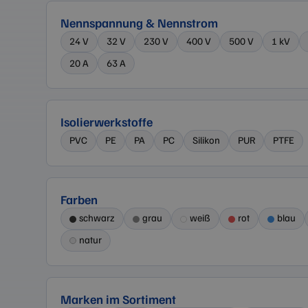
Nennspannung & Nennstrom
24 V
32 V
230 V
400 V
500 V
1 kV
20 A
63 A
Isolierwerkstoffe
PVC
PE
PA
PC
Silikon
PUR
PTFE
Farben
schwarz
grau
weiß
rot
blau
natur
Marken im Sortiment