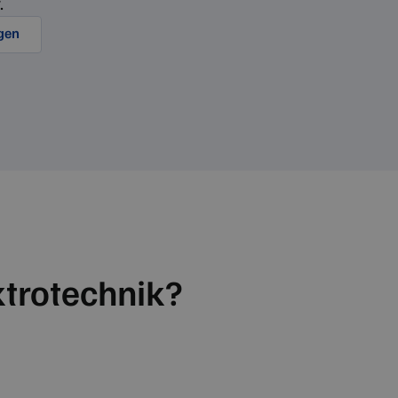
.
agen
ktrotechnik?