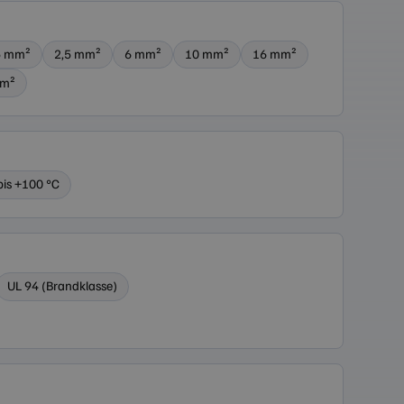
5 mm²
2,5 mm²
6 mm²
10 mm²
16 mm²
mm²
bis +100 °C
UL 94 (Brandklasse)