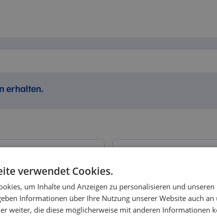
n erhalten.
Kabelschuhe, Aderendhü
ich
Aderendhülsen
Quetschka
ite verwendet Cookies.
Warmschrumpf-Quetschverbi
okies, um Inhalte und Anzeigen zu personalisieren und unseren
 geben Informationen über Ihre Nutzung unserer Website auch an
sleitungen
er weiter, die diese möglicherweise mit anderen Informationen k
el