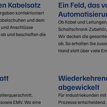
gen Kabelsatz
Ein Feld, das v
Automatisierun
rgaben konfektioniert
 Kabelschuhen und dem
Ob Kabel und Leitungen
e und Anschlüsse
Schaltschrank-Zubehör,
 ab und beschaffen die
Wir decken die gesamte 
ab. So erhalten Sie zu
Hand statt über viele Ei
att
Wiederkehrend
abgewickelt
iterquerschnitt,
Für Industriekunden mi
sowie EMV. Wo eine
Prozesse entscheidend. W