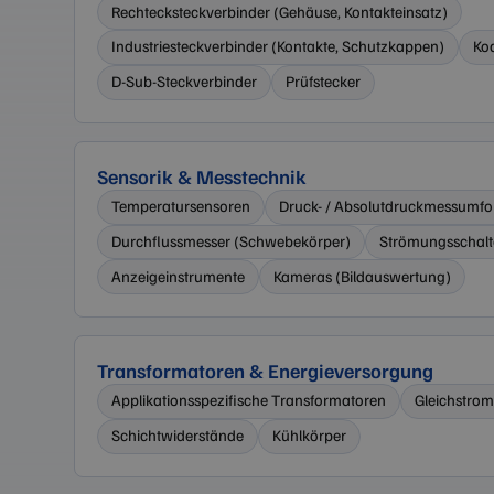
Rechtecksteckverbinder (Gehäuse, Kontakteinsatz)
Industriesteckverbinder (Kontakte, Schutzkappen)
Ko
D-Sub-Steckverbinder
Prüfstecker
Anbieter 
Name
Domäne
_cfuvid
.zilken.c
Sensorik & Messtechnik
Temperatursensoren
Druck- / Absolutdruckmessumf
Durchflussmesser (Schwebekörper)
Strömungsschalt
Anzeigeinstrumente
Kameras (Bildauswertung)
Transformatoren & Energieversorgung
Applikationsspezifische Transformatoren
Gleichstro
Schichtwiderstände
Kühlkörper