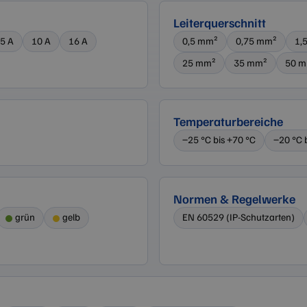
Leiterquerschnitt
5 A
10 A
16 A
0,5 mm²
0,75 mm²
1,
25 mm²
35 mm²
50 
Temperaturbereiche
−25 °C bis +70 °C
−20 °C 
Normen & Regelwerke
grün
gelb
EN 60529 (IP-Schutzarten)