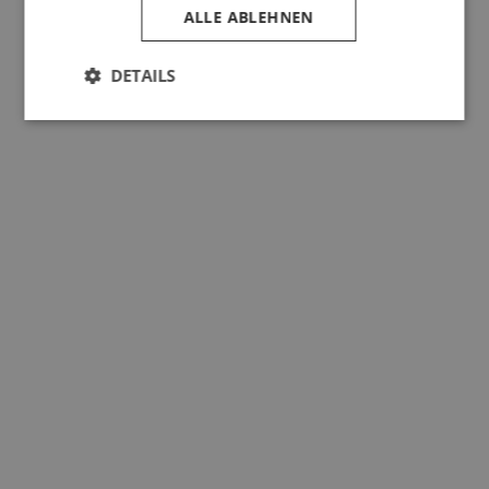
ALLE ABLEHNEN
DETAILS
Unbedingt
Performance
erforderlich
Targeting
Funktionalität
Unbedingt erforderlich
Performance
Targeting
Funktionalität
Unbedingt erforderliche Cookies ermöglichen
wesentliche Kernfunktionen der Website wie die
Benutzeranmeldung und die Kontoverwaltung.