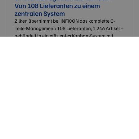
Von 108 Lieferanten zu einem
zentralen System
Zilken übernimmt bei INFICON das komplette C-
Teile-Management: 108 Lieferanten, 1.246 Artikel –
gebündelt in ein effizientes Kanban-System mit
klaren SLAs und über 99 % Teileverfügbarkeit.
CTM-Erfolg bei INFICON
Alle Referenzen entdecken
Das sagen unsere Kunden