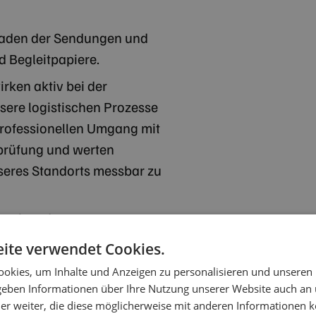
laden der Sendungen und
d Begleitpapiere.
irken aktiv bei der
sere logistischen Prozesse
professionellen Umgang mit
prüfung und werten
seres Standorts messbar zu
rwerben den
und lernen den sicheren Umgang
ite verwendet Cookies.
rbeitsmitteln.
okies, um Inhalte und Anzeigen zu personalisieren und unseren
 geben Informationen über Ihre Nutzung unserer Website auch an
er weiter, die diese möglicherweise mit anderen Informationen k