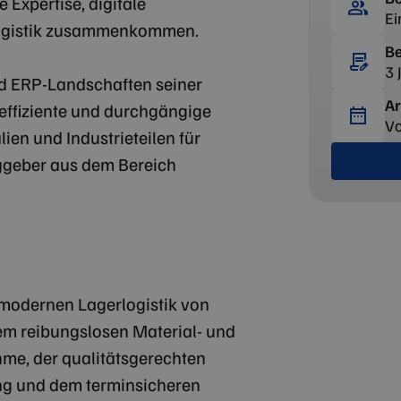
Expertise, digitale
Ei
Logistik zusammenkommen.
Be
3 
und ERP-Landschaften seiner
Ar
neffiziente und durchgängige
Vo
ien und Industrieteilen für
ggeber aus dem Bereich
r modernen Lagerlogistik von
dem reibungslosen Material- und
me, der qualitätsgerechten
ung und dem terminsicheren