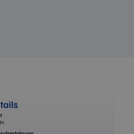
tails
t
ln
rufserfahrung