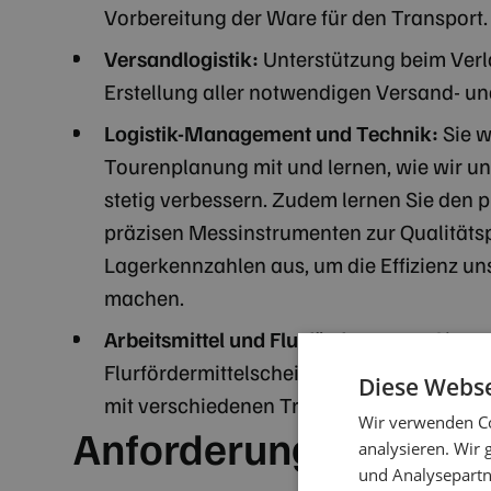
Vorbereitung der Ware für den Transport.
Versandlogistik:
Unterstützung beim Ver
Erstellung aller notwendigen Versand- un
Logistik-Management und Technik:
Sie w
Tourenplanung mit und lernen, wie wir un
stetig verbessern. Zudem lernen Sie den 
präzisen Messinstrumenten zur Qualitäts
Lagerkennzahlen aus, um die Effizienz un
machen.
Arbeitsmittel und Flurförderzeuge:
Sie e
Flurfördermittelschein (Staplerschein) 
Diese Webse
mit verschiedenen Transportgeräten und A
Wir verwenden Co
Anforderungen
analysieren. Wir
und Analysepartn