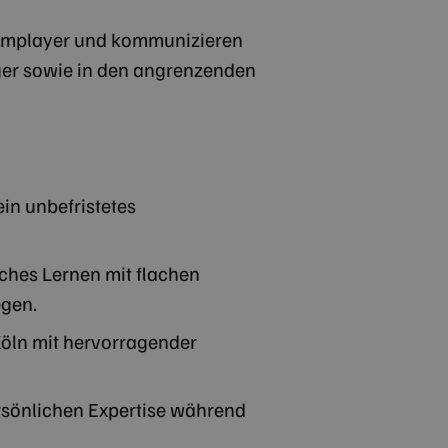
Das Cookie-Banner von Cookie-Script.com mus
funktionieren.
eamplayer und kommunizieren
ager sowie in den angrenzenden
/
Ablaufdatum
Beschreibung
om
Sitzung
Dieses Cookie wird verwendet, um Benutzer über Sitzungen hinw
die Benutzererfahrung zu optimieren, indem die Sitzungskonsist
Google-Datenschutzerklärung
personalisierte Dienste bereitgestellt werden.
ein unbefristetes
ches Lernen mit flachen
egen.
Köln mit hervorragender
ersönlichen Expertise während