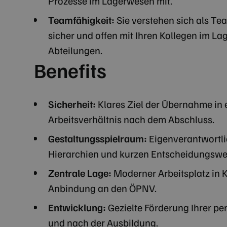
Prozesse im Lagerwesen mit.
Teamfähigkeit:
Sie verstehen sich als T
sicher und offen mit Ihren Kollegen im L
Abteilungen.
Anbieter 
Name
Domäne
Benefits
_cfuvid
.zilken.c
Sicherheit:
Klares Ziel der Übernahme in 
Arbeitsverhältnis nach dem Abschluss.
Gestaltungsspielraum:
Eigenverantwortli
Hierarchien und kurzen Entscheidungsw
Zentrale Lage:
Moderner Arbeitsplatz in 
Anbindung an den ÖPNV.
Entwicklung:
Gezielte Förderung Ihrer p
und nach der Ausbildung.