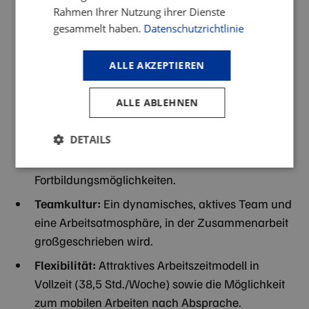
Rahmen Ihrer Nutzung ihrer Dienste
Gestaltungsspielraum:
Eigenverantwortliches
gesammelt haben.
Datenschutzrichtlinie
Arbeiten mit flachen Hierarchien und kurzen
Entscheidungswegen für Ihre Ideen.
ALLE AKZEPTIEREN
Zentrale Lage:
Moderner Arbeitsplatz innerhalb
der Kölner Stadtgrenzen mit hervorragender
ALLE ABLEHNEN
Anbindung an den ÖPNV.
DETAILS
Entwicklung:
Gezielte Förderung Ihrer fachlichen
und persönlichen Expertise durch individuelle
Unbedingt
Performance
Fortbildungsmöglichkeiten.
erforderlich
Teamkultur:
Ein dynamisches, aktives Team und
eine Arbeitsatmosphäre, in der Zusammenarbeit
Targeting
Funktionalität
großgeschrieben wird.
Flexibilität:
Attraktives Arbeitszeitmodell in
Vollzeit (38,5 Std./Woche) sowie die Möglichkeit
zum mobilen Arbeiten nach Absprache.