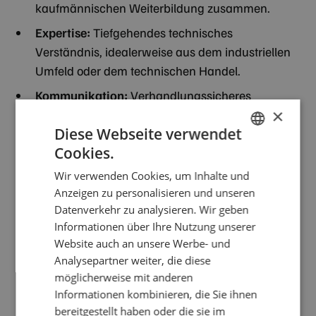
kaufmännischen Weiterbildung zusammen.
Expertise:
Tiefgehendes technisches
Verständnis, idealerweise aus dem industriellen
Umfeld oder dem technischen Handel.
Kommunikation:
Verhandlungssicheres
×
Auftreten in Deutsch; gute Englischkenntnisse für
Diese Webseite verwendet
die Betreuung unserer internationalen Partner
Cookies.
sind ausdrücklich erwünscht.
GERMAN
Wir verwenden Cookies, um Inhalte und
Persönlichkeit:
Sie sind ein Gestalter mit hohem
ENGLISH
Anzeigen zu personalisieren und unseren
Qualitätsanspruch, der Verantwortung
Datenverkehr zu analysieren. Wir geben
übernimmt und Prozesse vorantreiben möchte.
Informationen über Ihre Nutzung unserer
Benefits
Website auch an unsere Werbe- und
Analysepartner weiter, die diese
Sicherheit und Perspektive:
Ein unbefristetes
möglicherweise mit anderen
Arbeitsverhältnis in einem kaufmännisch soliden,
Informationen kombinieren, die Sie ihnen
inhabergeführten Mittelstandsunternehmen.
bereitgestellt haben oder die sie im