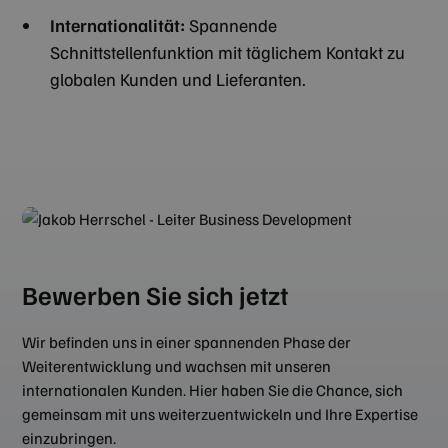
Internationalität:
Spannende
Unbedingt erforderlich
Performance
Schnittstellenfunktion mit täglichem Kontakt zu
Targeting
Funktionalität
globalen Kunden und Lieferanten.
Unbedingt erforderliche Cookies ermöglichen
wesentliche Kernfunktionen der Website wie die
Benutzeranmeldung und die Kontoverwaltung.
Ohne die unbedingt erforderlichen Cookies kann
die Website nicht ordnungsgemäß verwendet
werden.
Anbieter /
Name
Ablaufdatum
Beschreib
Domäne
CookieScriptConsent
4 Wochen 2
Dieses Co
CookieScript
Tage
Cookie-Scr
zilken.com
verwendet
Bewerben Sie sich jetzt
Einwilligu
für Besuch
speichern.
Banner vo
Wir befinden uns in einer spannenden Phase der
Script.co
ordnungs
Weiterentwicklung und wachsen mit unseren
funktionie
internationalen Kunden. Hier haben Sie die Chance, sich
gemeinsam mit uns weiterzuentwickeln und Ihre Expertise
einzubringen.